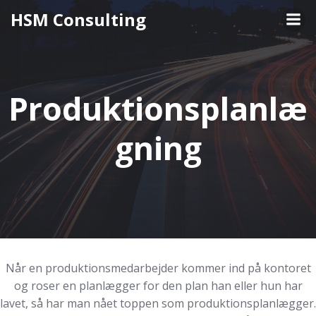
Videre
HSM Consulting
til
indhold
Produktionsplanlæ
gning
Når en produktionsmedarbejder kommer ind på kontoret
og roser en planlægger for den plan han eller hun har
lavet, så har man nået toppen som produktionsplanlægger.